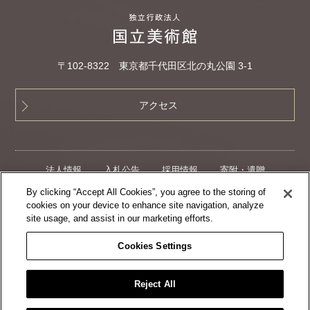
〒102‐8322 東京都千代田区北の丸公園 3-1
アクセス
法人情報
入札公告
採用情報
寄附・遺贈
クラウドファンディング
サイトマップ
By clicking “Accept All Cookies”, you agree to the storing of
プライバシーポリシー
ウェブアクセシビリティ方針
cookies on your device to enhance site navigation, analyze
site usage, and assist in our marketing efforts.
Cookies Settings
Reject All