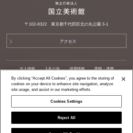
〒102‐8322 東京都千代田区北の丸公園 3-1
アクセス
法人情報
入札公告
採用情報
寄附・遺贈
クラウドファンディング
サイトマップ
By clicking “Accept All Cookies”, you agree to the storing of
プライバシーポリシー
ウェブアクセシビリティ方針
cookies on your device to enhance site navigation, analyze
site usage, and assist in our marketing efforts.
Cookies Settings
Reject All
Copyright © 2001- Independent Administrative Institution