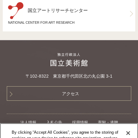
国立アートリサーチセンター
NATIONAL CENTER FOR ART RESEARCH
〒102‐8322 東京都千代田区北の丸公園 3-1
アクセス
法人情報
入札公告
採用情報
寄附・遺贈
クラウドファンディング
サイトマップ
By clicking “Accept All Cookies”, you agree to the storing of
プライバシーポリシー
ウェブアクセシビリティ方針