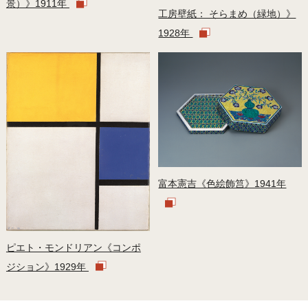
景）》1911年
工房壁紙： そらまめ（緑地）》
1928年
富本憲吉《色絵飾筥》1941年
ピエト・モンドリアン《コンポ
ジション》1929年